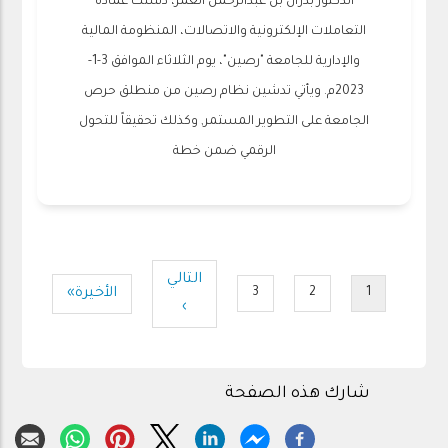
الدكتور بدران بن عبدالرحمن العمر، دشنت عمادة
التعاملات الإلكترونية والاتصالات، المنظومة المالية
والإدارية للجامعة "رصين"، يوم الثلاثاء الموافق 3-1-
2023م. ويأتي تدشين نظام رصين من منطلق حرص
الجامعة على التطوير المستمر, وكذلك تحقيقاً للتحول
الرقمي ضمن خطة
Pagination
التالي
الصفحة
Last
الأخيرة»
3
2
1
Page
Page
Current
›
التالية
page
page
شارك هذه الصفحة