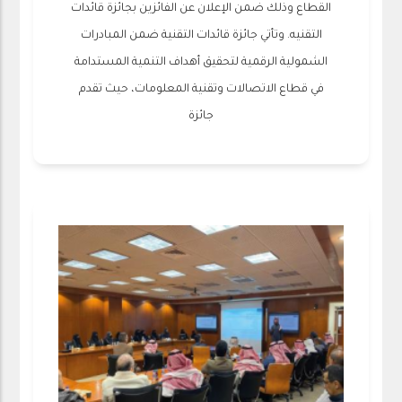
القطاع وذلك ضمن الإعلان عن الفائزين بجائزة قائدات
التقنيه. وتأتي جائزة قائدات التقنية ضمن المبادرات
الشمولية الرقمية ﻟﺘﺤﻘﻴﻖ أﻫﺪاف اﻟﺘﻨﻤﻴﺔ اﻟﻤﺴﺘﺪاﻣﺔ
ﻓﻲ ﻗﻄﺎع اﻻﺗﺼﺎﻻت وﺗﻘﻨﻴﺔ اﻟﻤﻌﻠﻮﻣﺎت، حيث ﺗﻘﺪم
ﺟﺎﺋﺰة