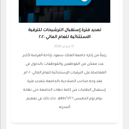
تمديد فترة إستقبال الترشيحات للترقية
الاستثنائية للعام المالي ٢٠٢٠
13 فبراير 2020
رغبةً من إدارة ⁧‫جامعة الملك سعود‬⁩ بإتاحة الفرصة لأكبر
عدد ممكن من الموظفين والموظفات بالدخول في
المفاضلة على الترقيات الإستثنائية للعام المالي ٢٠٢٠م.
فقد وجه صاحب الصلاحية بالجامعة ‏بتمديد فترة
إستقبال الطلبات من كافة جهات الجامعة حتى نهاية
دوام يوم الخميس ١٤٤١/٦/٢٦هـ. جاء ذلك في تعميم
أصدرته