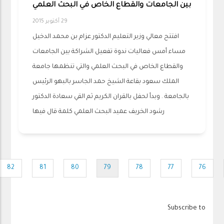
بين الجامعات والقطاع الخاص في البحث العلمي
29 أكتوبر 2015
افتتح معالي وزير التعليم الدكتور عزام بن محمد الدخيل
مساء أمس فعاليات ندوة تفعيل الشراكة بين الجامعات
والقطاع الخاص في البحث العلمي والتي تنظمها جامعة
الملك سعود بقاعة الشيخ حمد الجاسر بالبهو الرئيس
بالجامعة . وبدأ لحفل بالقران الكريم ثم القي سعادة الدكتور
رشود الخريف عميد البحث العلمي كلمة قال فيها
Pagination
82
81
80
79
78
77
76
Page
Page
Page
Current
Page
Page
Page
page
Subscribe to