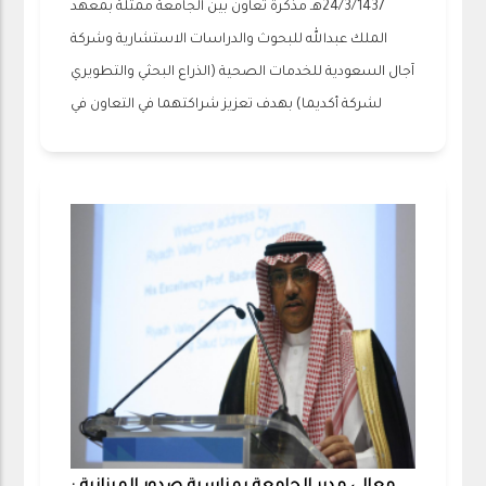
24/3/1437هـ مذكرة تعاون بين الجامعة ممثلة بمعهد
الملك عبدالله للبحوث والدراسات الاستشارية وشركة
آجال السعودية للخدمات الصحية (الذراع البحثي والتطويري
لشركة أكديما) بهدف تعزيز شراكتهما في التعاون في